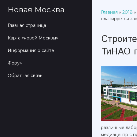
Новая Москва
Главная
»
2018
»
планируется за
Главная страница
Строите
Карта «новой Москвы»
ТиНАО п
Информация о сайте
Форум
Обратная связь
различные лабо
медиацентр с п