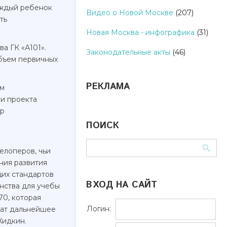
аждый ребенок
Видео о Новой Москве
(207)
ть
Новая Москва - инфографика
(31)
а ГК «А101».
Законодательные акты
(46)
Объем первичных
РЕКЛАМА
ом
ми проекта
тр
ПОИСК
и
елоперов, чьи
ния развития
щих стандартов
ВХОД НА САЙТ
анства для учебы
70, которая
Логин:
чат дальнейшее
Жидкин.