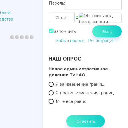
Пароль:
ублей
едства
запомнить
Забыл пароль
|
Регистрация
НАШ ОПРОС
Новое административное
деление ТиНАО
Я за изменение границ
Я против изменения границ
Мне все равно