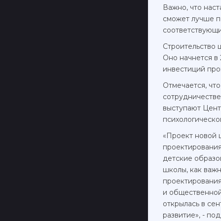
Важно, что нас
сможет лучше п
соответствующи
Строительство ш
Оно начнется в 
инвестиций прог
Отмечается, чт
сотрудничестве
выступают Цент
психологическо
«Проект новой 
проектирования 
детские образо
школы, как важн
проектирования 
и общественной
открылась в се
развитие», - п