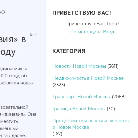
ПРИВЕТСТВУЮ ВАС
!
АО
Приветствую Вас
,
Гость
!
Регистрация
|
Вход
вия» в
17:14
году
КАТЕГОРИЯ
Новости Новой Москвы
(3611)
ндинавия» на
20 году, об
Недвижимость в Новой Москве
развития новых
(2323)
Транспорт Новой Москвы
(2068)
азовательной
Границы Новой Москвы
(30)
андинавия». Она
Представители власти и эксперты
зместить
о Новой Москве
ременный
(167)
 так далее.