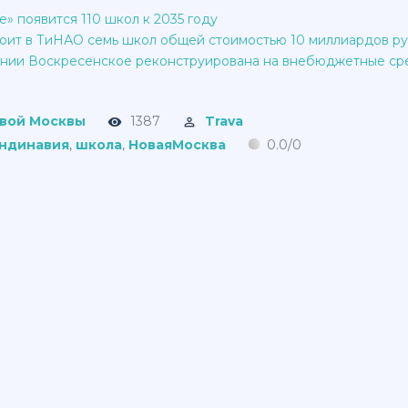
» появится 110 школ к 2035 году
оит в ТиНАО семь школ общей стоимостью 10 миллиардов р
нии Воскресенское реконструирована на внебюджетные ср
овой Москвы
1387
Trava
ндинавия
,
школа
,
НоваяМосква
0.0
/
0