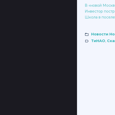
В «новой Москве
Инвестор постр
Школа в поселе
Новости Н
ТиНАО
,
Ска