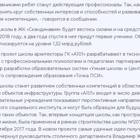
тавниками ребят станут действующие профессионалы. Так, к
онять круг собственных интересов и способностей и развива
е компетенции», - говорится в сообщении.
колы в ЖК «Скандинавия» будет вестись силами и на средств
2018 году, а два года спустя в нее придут первые ученики. 
нозируется на уровне 1,32 млрд рублей.
о проект школы архитекторы ГК «А101» разрабатывают в тесн
 с профессиональными психологами и педагогами: партнера
р разработки образовательных систем «Умная школа» и Цен
го сопровождения образования «Точка ПСИ».
школы станет развитием собственных компетенций в област
объектов инфраструктуры. Группа «А101» входит в число дев
вательные учреждения показывают перспективные направле
ого социального института, и могут быть образцом для буду
таких объектов. Так, впервые концепция школы, как простр
 жизни, была применена в рамках строительства школы №20
нтябре 2017 года. В новом проекте самые удачные идеи полу
одчеркнул руководитель столичного департамента Владимир 