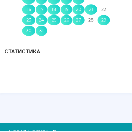
16
17
18
19
20
21
22
23
24
25
26
27
28
29
30
31
СТАТИСТИКА
НОВАЯ МОСКВА - При использовании