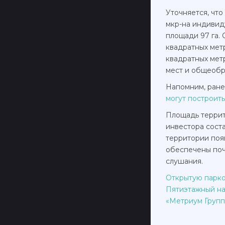
Уточняется, что
мкр-на индивид
площади 97 га.
квадратных метр
квадратных мет
мест и общеобра
Напомним, ране
могут построит
Площадь террит
инвестора соста
территории поя
обеспечены поч
слушания.
Открытую парко
Пятиэтажный на
«Метриум Групп