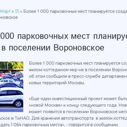
Март
»
13
» Более 1 000 парковочных мест планируется созда
оновское
 000 парковочных мест планиру
 в поселении Вороновское
Более 1 000 парковочных мест планируется со
жилом коттеджном мкр-не в поселении Ворон
об этом сообщили в пресс-службе департамен
новых территорий Москвы.
«Еще один инвестиционный проект может быть
«новой Москве» к концу следующего года. Но
может появится в поселении Вороновское неп
ское в ТиНАО. Для хранения автотранспорта в жилом котте
дать 1 064 парковочных места», - говорится в сообщении.