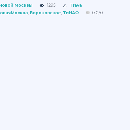
 Новой Москвы
1295
Trava
оваяМосква
,
Вороновское
,
ТиНАО
0.0
/
0