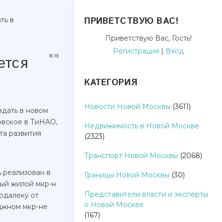
ПРИВЕТСТВУЮ ВАС
!
ть в
Приветствую Вас
,
Гость
!
Регистрация
|
Вход
ется
16:18
КАТЕГОРИЯ
Новости Новой Москвы
(3611)
здать в новом
овское в ТиНАО,
Недвижимость в Новой Москве
та развития
(2323)
Транспорт Новой Москвы
(2068)
 реализован в
Границы Новой Москвы
(30)
вый жилой мкр-н
Представители власти и эксперты
одалеку от
о Новой Москве
джном мкр-не
(167)