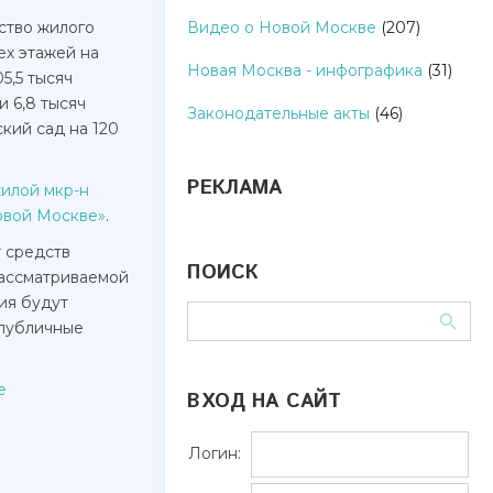
ство жилого
Видео о Новой Москве
(207)
ех этажей на
Новая Москва - инфографика
(31)
5,5 тысяч
 6,8 тысяч
Законодательные акты
(46)
кий сад на 120
РЕКЛАМА
илой мкр-н
овой Москве»
.
 средств
ПОИСК
рассматриваемой
ия будут
 публичные
е
ВХОД НА САЙТ
Логин: