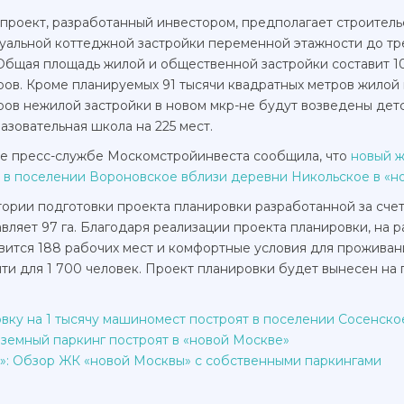
 проект, разработанный инвестором, предполагает строитель
уальной коттеджной застройки переменной этажности до тр
 Общая площадь жилой и общественной застройки составит 10
ов. Кроме планируемых 91 тысячи квадратных метров жилой и
ров нежилой застройки в новом мкр-не будут возведены детс
зовательная школа на 225 мест.
е пресс-службе Москомстройинвеста сообщила, что
новый ж
ь в поселении Вороновское вблизи деревни Никольское в «н
ории подготовки проекта планировки разработанной за счет
вляет 97 га. Благодаря реализации проекта планировки, на 
вится 188 рабочих мест и комфортные условия для проживан
ти для 1 700 человек. Проект планировки будет вынесен на
вку на 1 тысячу машиномест построят в поселении Сосенско
земный паркинг построят в «новой Москве»
»: Обзор ЖК «новой Москвы» с собственными паркингами