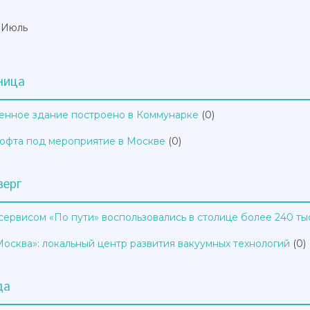
Июль
ница
нное здание построено в Коммунарке
(0)
офта под мероприятие в Москве
(0)
верг
сервисом «По пути» воспользовались в столице более 240 ты
осква»: локальный центр развития вакуумных технологий
(0)
да