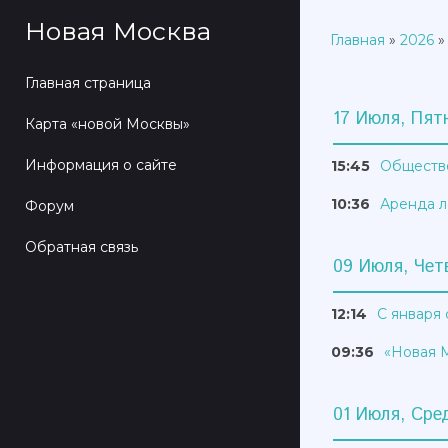
Новая Москва
Главная
»
2026
»
Главная страница
17 Июля, Пят
Карта «новой Москвы»
Информация о сайте
15:45
Обществе
10:36
Аренда л
Форум
Обратная связь
09 Июля, Чет
12:14
С января 
09:36
«Новая М
01 Июля, Сре